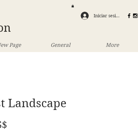
Iniciar sesión
on
ew Page
General
More
st Landscape
Precio
S$