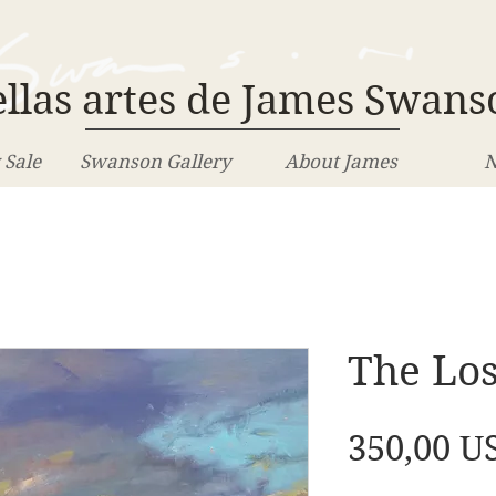
llas artes de James Swans
 Sale
Swanson Gallery
About James
N
The Lo
350,00 U