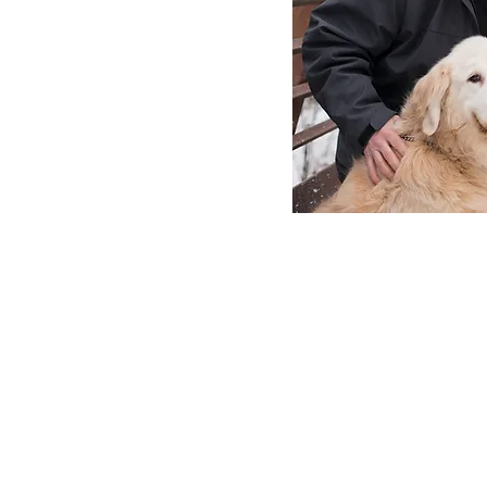
sionistas
Acrílico
​
consin y cuando fui a la universidad para ser guardabos
entificándolos. Entonces, me trasladé a The Columbus Co
encontré lo que me identificaba en la ilustración.
ellino de nuevas ideas y diseño. Una de las cosas que a
os recibí mi BFA y conocí al amor de mi vida. Después 
trabajo.
tora de arte para agencias de publicidad durante algun
 creé e ilustré carteles, anuncios, libros, portadas de r
ESPN, donde hice el primer póster de los premios ESPY,
Belmont Stakes, McDonalds, Kraft y Soap Box Derby. Ilu
montón de estrés. Para revivir mi estrés, comencé a pint
 nueva pasión.
traciones, pero he hecho la transición al lado de las Bel
 los Estados Unidos.
té con la trifecta del pintor al óleo. Ahora me nombraro
 Society, The American Impressionists Society y The Oil 
 tener pinturas repetidamente aceptadas en sus exhibic