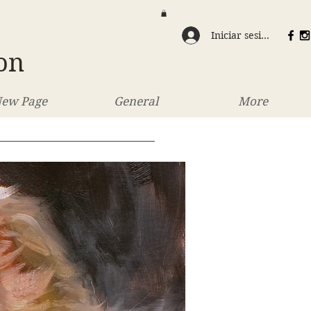
Iniciar sesión
on
ew Page
General
More