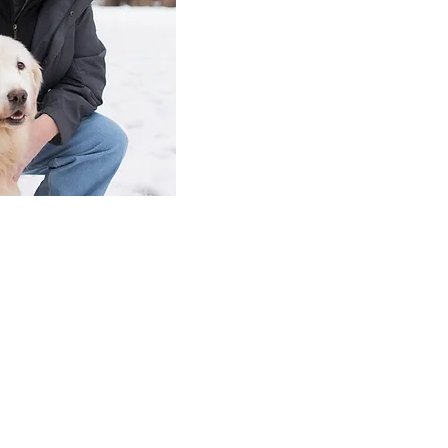
ques, pero descubrí que era
llege of Art and Design,
prendí allí fue Work Hard, Play
de la graduación nos mudamos a
os años y me abrí paso en el
evistas. y animaciones. Trabajé
 US Tennis Open, The USA
strar es interesante y muy
ar Plein Air con amigos. Fue
las Artes y he encontrado
n miembro de Signature Artist
Painters of America. Me
iones altamente competitivas